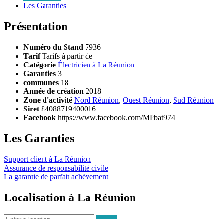
Les Garanties
Présentation
Numéro du Stand
7936
Tarif
Tarifs à partir de
Catégorie
Électricien à La Réunion
Garanties
3
communes
18
Année de création
2018
Zone d'activité
Nord Réunion
,
Ouest Réunion
,
Sud Réunion
Siret
84088719400016
Facebook
https://www.facebook.com/MPbat974
Les Garanties
Support client à La Réunion
Assurance de responsabilité civile
La garantie de parfait achèvement
Localisation à La Réunion