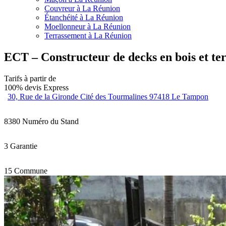
Couvreur à La Réunion
Étanchéité à La Réunion
Moellonneur à La Réunion
Terrassement à La Réunion
ECT – Constructeur de decks en bois et ter
Tarifs à partir de
100% devis Express
30, Rue de la Gironde Cité des Tourmalines 97418 Le Tampon
8380
Numéro du Stand
3
Garantie
15
Commune