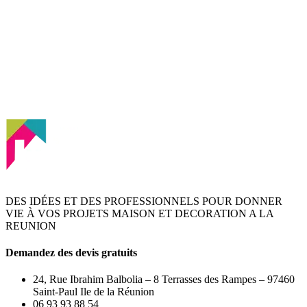
VOUS AVEZ
DES QUESTIONS?
Vous avez un projet, posez vos questions aux experts Kaz Expo
en cliquant
ici >>>
DES IDÉES ET DES PROFESSIONNELS POUR DONNER
VIE À VOS PROJETS MAISON ET DECORATION A LA
REUNION
Demandez des devis gratuits
24, Rue Ibrahim Balbolia – 8 Terrasses des Rampes – 97460
Saint-Paul Ile de la Réunion
06 93 93 88 54