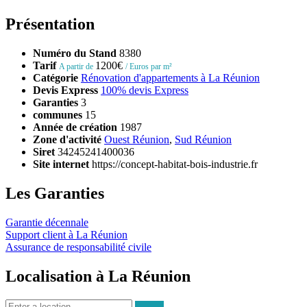
Présentation
Numéro du Stand
8380
Tarif
1200€
A partir de
/ Euros par m²
Catégorie
Rénovation d'appartements à La Réunion
Devis Express
100% devis Express
Garanties
3
communes
15
Année de création
1987
Zone d'activité
Ouest Réunion
,
Sud Réunion
Siret
34245241400036
Site internet
https://concept-habitat-bois-industrie.fr
Les Garanties
Garantie décennale
Support client à La Réunion
Assurance de responsabilité civile
Localisation à La Réunion