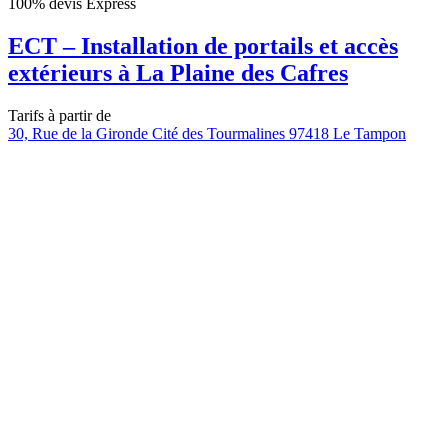
100% devis Express
ECT – Installation de portails et accès
extérieurs à La Plaine des Cafres
Tarifs à partir de
30, Rue de la Gironde Cité des Tourmalines 97418 Le Tampon
VOUS AVEZ
DES QUESTIONS?
Vous avez un projet, posez vos questions aux experts Kaz Expo
en cliquant
ici >>>